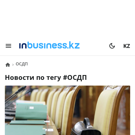
KZ
ОСДП
Новости по тегу #
ОСДП