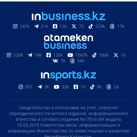
247k
21k
12k
75
523k
17k
520k
74k
130k
1087k
386k
1k
7k
56k
851
3k
33k
10
9k
24
Свидетельство о постановке на учет, переучет
периодического печатного издания, информационного
агентства и сетевого издания №17614-ИА выдано
15.03.2019 Комитетом связи, информатизации и
информации Министерства по инвестициям и развитию
Республики Казахстан.