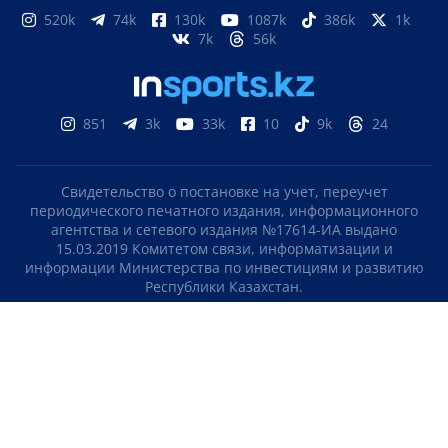
520k
74k
130k
1087k
386k
1k
7k
56k
851
3k
33k
10
9k
24
Свидетельство о постановке на учет, переучет
периодического печатного издания, информационного
агентства и сетевого издания №17614-ИА выдано
15.03.2019 Комитетом связи, информатизации и
информации Министерства по инвестициям и развитию
Республики Казахстан.
Свидетельство о постановке на учет отечественного
телерадио канала №KZ23VJB00000123 выдано 08.09.2016
Комитетом связи, информатизации и информации
Министерства по инвестициям и развитию Республики
Казахстан.
СОГЛАШЕНИЕ ОБ ИСПОЛЬЗОВАНИИ МАТЕРИАЛОВ