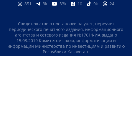
851
3k
33k
10
9k
24
Свидетельство о постановке на учет, переучет
периодического печатного издания, информационного
агентства и сетевого издания №17614-ИА выдано
15.03.2019 Комитетом связи, информатизации и
информации Министерства по инвестициям и развитию
Республики Казахстан.
Свидетельство о постановке на учет отечественного
телерадио канала №KZ23VJB00000123 выдано 08.09.2016
Комитетом связи, информатизации и информации
Министерства по инвестициям и развитию Республики
Казахстан.
СОГЛАШЕНИЕ ОБ ИСПОЛЬЗОВАНИИ МАТЕРИАЛОВ
О НАС
КОНТАКТЫ
ТЕЛЕПРОЕКТЫ
ВАКАНСИИ
РЕЙТИНГИ