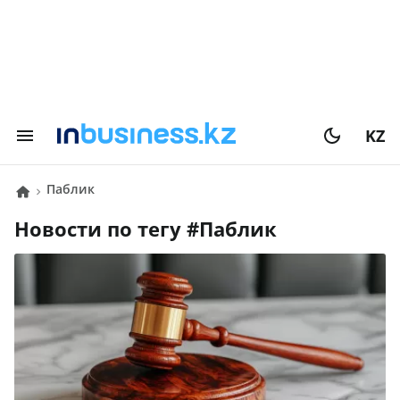
KZ
паблик
Новости по тегу #
паблик