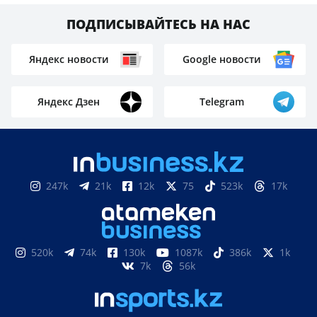
ПОДПИСЫВАЙТЕСЬ НА НАС
Яндекс новости
Google новости
Яндекс Дзен
Telegram
247k
21k
12k
75
523k
17k
520k
74k
130k
1087k
386k
1k
7k
56k