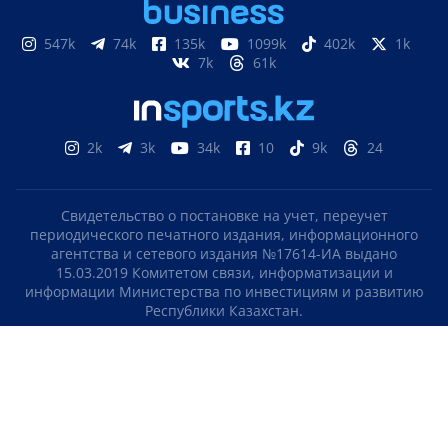
547k
74k
135k
1099k
402k
1k
7k
61k
2k
3k
34k
10
9k
24
Свидетельство о постановке на учет, переучет
периодического печатного издания, информационного
агентства и сетевого издания №17614-ИА выдано
15.03.2019 Комитетом связи, информатизации и
информации Министерства по инвестициям и развитию
Республики Казахстан.
Свидетельство о постановке на учет отечественного
телерадио канала №KZ23VJB00000123 выдано 08.09.2016
Комитетом связи, информатизации и информации
Министерства по инвестициям и развитию Республики
Казахстан.