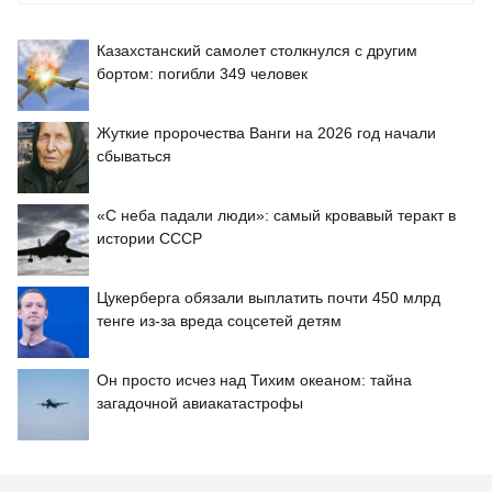
Казахстанский самолет столкнулся с другим
бортом: погибли 349 человек
Жуткие пророчества Ванги на 2026 год начали
сбываться
«С неба падали люди»: самый кровавый теракт в
истории СССР
Цукерберга обязали выплатить почти 450 млрд
тенге из-за вреда соцсетей детям
Он просто исчез над Тихим океаном: тайна
загадочной авиакатастрофы