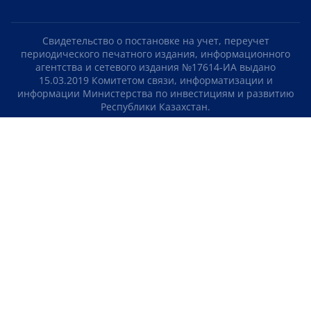
Свидетельство о постановке на учет, переучет
периодического печатного издания, информационного
агентства и сетевого издания №17614-ИА выдано
15.03.2019 Комитетом связи, информатизации и
информации Министерства по инвестициям и развитию
Республики Казахстан.
Свидетельство о постановке на учет отечественного
телерадио канала №KZ23VJB00000123 выдано 08.09.2016
Комитетом связи, информатизации и информации
Министерства по инвестициям и развитию Республики
Казахстан.
СОГЛАШЕНИЕ ОБ ИСПОЛЬЗОВАНИИ МАТЕРИАЛОВ
О НАС
КОНТАКТЫ
ТЕЛЕПРОЕКТЫ
ВАКАНСИИ
РЕЙТИНГИ
Медиахолдинг «Atameken Business»