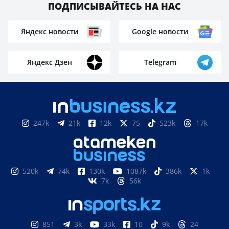
ПОДПИСЫВАЙТЕСЬ НА НАС
Яндекс новости
Google новости
Яндекс Дзен
Telegram
247k
21k
12k
75
523k
17k
520k
74k
130k
1087k
386k
1k
7k
56k
851
3k
33k
10
9k
24