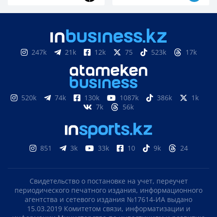
247k
21k
12k
75
523k
17k
520k
74k
130k
1087k
386k
1k
7k
56k
851
3k
33k
10
9k
24
Подпишитесь на наш Telegram канал!
Свидетельство о постановке на учет, переучет
периодического печатного издания, информационного
Узнавайте о новостях первыми
агентства и сетевого издания №17614-ИА выдано
15.03.2019 Комитетом связи, информатизации и