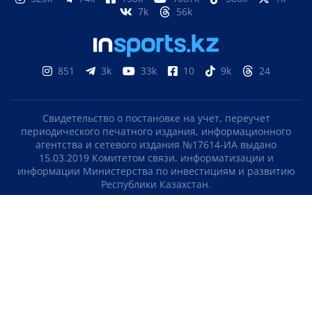
7k
56k
851
3k
33k
10
9k
24
Свидетельство о постановке на учет, переучет
периодического печатного издания, информационного
агентства и сетевого издания №17614-ИА выдано
15.03.2019 Комитетом связи, информатизации и
информации Министерства по инвестициям и развитию
Республики Казахстан.
Свидетельство о постановке на учет отечественного
телерадио канала №KZ23VJB00000123 выдано 08.09.2016
Комитетом связи, информатизации и информации
Министерства по инвестициям и развитию Республики
Казахстан.
СОГЛАШЕНИЕ ОБ ИСПОЛЬЗОВАНИИ МАТЕРИАЛОВ