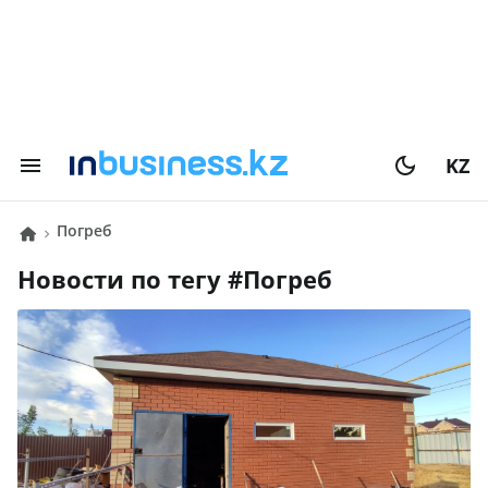
KZ
погреб
Новости по тегу #
погреб