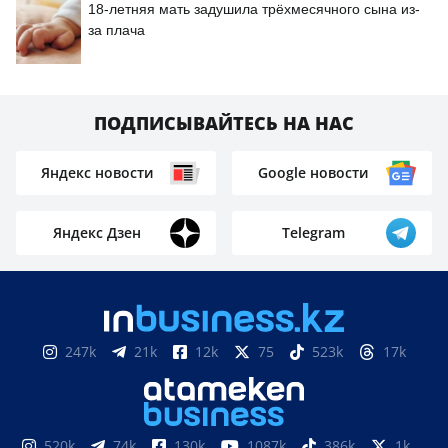
18-летняя мать задушила трёхмесячного сына из-
за плача
ПОДПИСЫВАЙТЕСЬ НА НАС
Яндекс новости
Google новости
Яндекс Дзен
Telegram
247k
21k
12k
75
523k
17k
520k
74k
130k
1087k
386k
1k