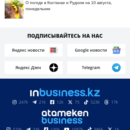
О погоде в Костанае и Рудном на 10 августа,
понедельник
ПОДПИСЫВАЙТЕСЬ НА НАС
Яндекс новости
Google новости
Яндекс Дзен
Telegram
247k
21k
12k
75
523k
17k
520k
74k
130k
1087k
386k
1k