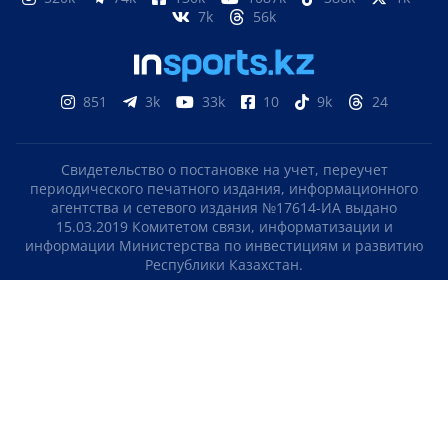
7k
56k
851
3k
33k
10
9k
24
Свидетельство о постановке на учет, переучет
периодического печатного издания, информационного
агентства и сетевого издания №17614-ИА выдано
15.03.2019 Комитетом связи, информатизации и
информации Министерства по инвестициям и развитию
Республики Казахстан.
Свидетельство о постановке на учет отечественного
телерадио канала №KZ23VJB00000123 выдано 08.09.2016
Комитетом связи, информатизации и информации
Министерства по инвестициям и развитию Республики
Казахстан.
СОГЛАШЕНИЕ ОБ ИСПОЛЬЗОВАНИИ МАТЕРИАЛОВ