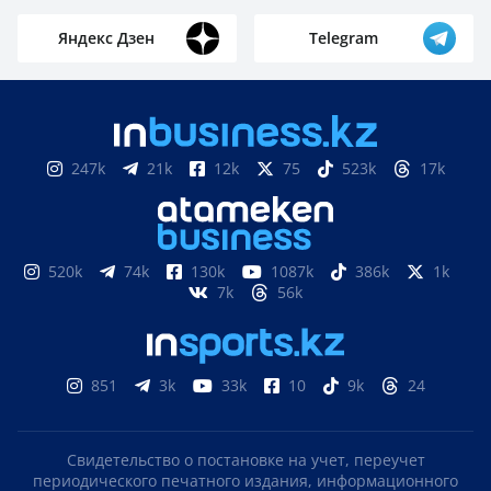
Яндекс Дзен
Telegram
247k
21k
12k
75
523k
17k
520k
74k
130k
1087k
386k
1k
7k
56k
851
3k
33k
10
9k
24
Свидетельство о постановке на учет, переучет
периодического печатного издания, информационного