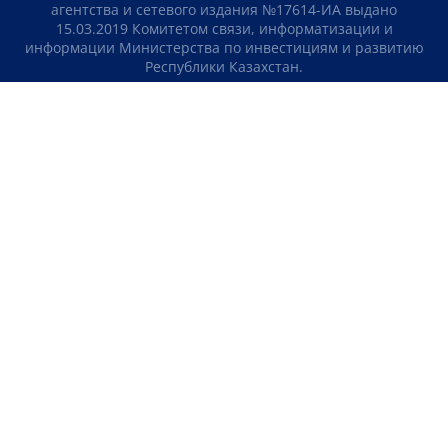
агентства и сетевого издания №17614-ИА выдано
15.03.2019 Комитетом связи, информатизации и
информации Министерства по инвестициям и развитию
Республики Казахстан.
Свидетельство о постановке на учет отечественного
телерадио канала №KZ23VJB00000123 выдано 08.09.2016
Комитетом связи, информатизации и информации
Министерства по инвестициям и развитию Республики
Казахстан.
СОГЛАШЕНИЕ ОБ ИСПОЛЬЗОВАНИИ МАТЕРИАЛОВ
О НАС
КОНТАКТЫ
ТЕЛЕПРОЕКТЫ
ВАКАНСИИ
РЕЙТИНГИ
Медиахолдинг «Atameken Business»
ПОЛИТИКА КОНФИДЕНЦИАЛЬНОСТИ