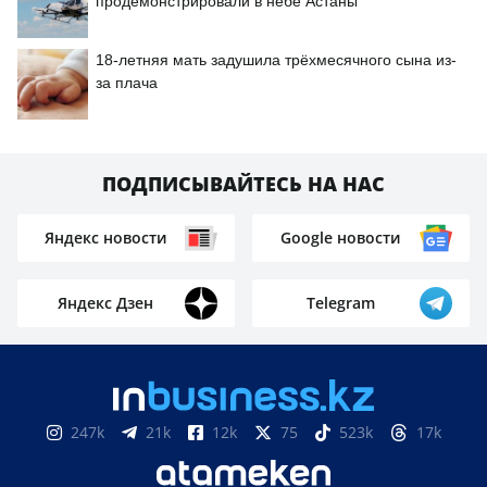
продемонстрировали в небе Астаны
18-летняя мать задушила трёхмесячного сына из-
за плача
ПОДПИСЫВАЙТЕСЬ НА НАС
Яндекс новости
Google новости
Яндекс Дзен
Telegram
247k
21k
12k
75
523k
17k