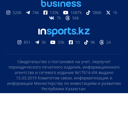
520k
74k
130k
1087k
386k
1k
7k
56k
851
3k
33k
10
9k
24
Свидетельство о постановке на учет, переучет
периодического печатного издания, информационного
агентства и сетевого издания №17614-ИА выдано
15.03.2019 Комитетом связи, информатизации и
информации Министерства по инвестициям и развитию
Республики Казахстан.
Свидетельство о постановке на учет отечественного
телерадио канала №KZ23VJB00000123 выдано 08.09.2016
Комитетом связи, информатизации и информации
Министерства по инвестициям и развитию Республики
Казахстан.