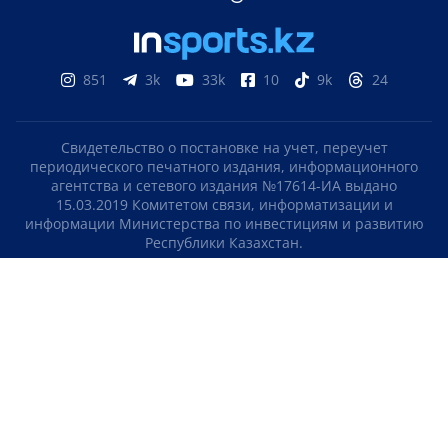
851
3k
33k
10
9k
24
Свидетельство о постановке на учет, переучет
периодического печатного издания, информационного
агентства и сетевого издания №17614-ИА выдано
15.03.2019 Комитетом связи, информатизации и
информации Министерства по инвестициям и развитию
Республики Казахстан.
Свидетельство о постановке на учет отечественного
телерадио канала №KZ23VJB00000123 выдано 08.09.2016
Комитетом связи, информатизации и информации
Министерства по инвестициям и развитию Республики
Казахстан.
СОГЛАШЕНИЕ ОБ ИСПОЛЬЗОВАНИИ МАТЕРИАЛОВ