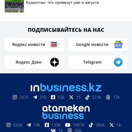
Казахстан: что привезут уже в августе
ПОДПИСЫВАЙТЕСЬ НА НАС
Яндекс новости
Google новости
Яндекс Дзен
Telegram
247k
21k
12k
75
523k
17k
520k
74k
130k
1087k
386k
1k
7k
56k