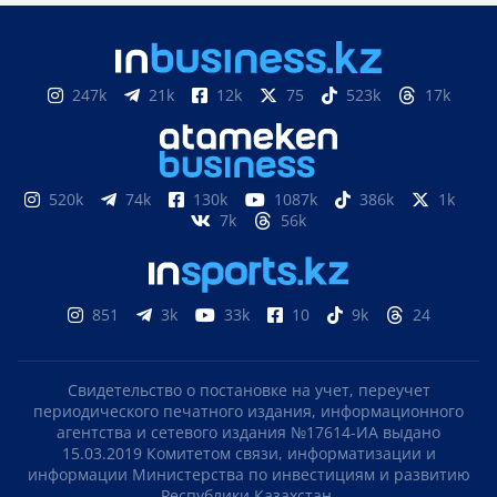
247k
21k
12k
75
523k
17k
520k
74k
130k
1087k
386k
1k
7k
56k
851
3k
33k
10
9k
24
Свидетельство о постановке на учет, переучет
периодического печатного издания, информационного
агентства и сетевого издания №17614-ИА выдано
15.03.2019 Комитетом связи, информатизации и
информации Министерства по инвестициям и развитию
Республики Казахстан.