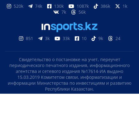
520k
74k
130k
1087k
386k
1k
7k
56k
851
3k
33k
10
9k
24
Свидетельство о постановке на учет, переучет
периодического печатного издания, информационного
агентства и сетевого издания №17614-ИА выдано
15.03.2019 Комитетом связи, информатизации и
информации Министерства по инвестициям и развитию
Республики Казахстан.
Свидетельство о постановке на учет отечественного
телерадио канала №KZ23VJB00000123 выдано 08.09.2016
Комитетом связи, информатизации и информации
Министерства по инвестициям и развитию Республики
Казахстан.
СОГЛАШЕНИЕ ОБ ИСПОЛЬЗОВАНИИ МАТЕРИАЛОВ