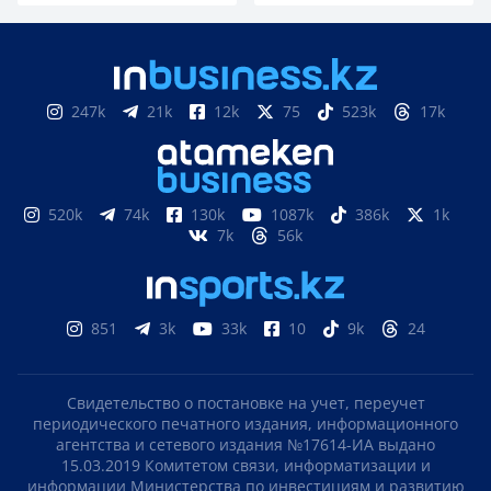
247k
21k
12k
75
523k
17k
520k
74k
130k
1087k
386k
1k
7k
56k
851
3k
33k
10
9k
24
Свидетельство о постановке на учет, переучет
периодического печатного издания, информационного
агентства и сетевого издания №17614-ИА выдано
15.03.2019 Комитетом связи, информатизации и
информации Министерства по инвестициям и развитию