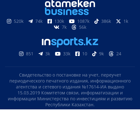
520k
74k
130k
1087k
386k
1k
7k
56k
851
3k
33k
10
9k
24
Свидетельство о постановке на учет, переучет
периодического печатного издания, информационного
агентства и сетевого издания №17614-ИА выдано
15.03.2019 Комитетом связи, информатизации и
информации Министерства по инвестициям и развитию
Республики Казахстан.
Свидетельство о постановке на учет отечественного
телерадио канала №KZ23VJB00000123 выдано 08.09.2016
Комитетом связи, информатизации и информации
Министерства по инвестициям и развитию Республики
Казахстан.