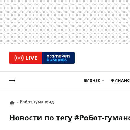
LIVE
БИЗНЕС
ФИНАН
робот-гуманоид
Новости по тегу #
робот-гума