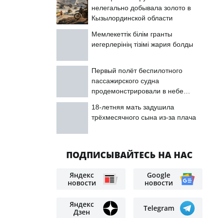
нелегально добывала золото в
Кызылординской области
Мемлекеттік білім гранты
иегерлерінің тізімі жария болды
Первый полёт беспилотного
пассажирского судна
продемонстрировали в небе
Астаны
18-летняя мать задушила
трёхмесячного сына из-за плача
ПОДПИСЫВАЙТЕСЬ НА НАС
Яндекс
Google
новости
новости
Яндекс
Telegram
Дзен