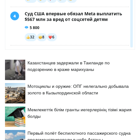
Казахстанцев задержали в Таиланде по
подозрению в краже марихуаны
Мотоциклы и оружие: ОПГ нелегально добывала
золото в Кызылординской области
Мемлекеттік білім гранты иегерлерінің тізімі жария
болды
Первый полёт беспилотного пассажирского судна
продемонстрировали в небе Астаны