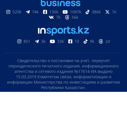
520k
74k
130k
1087k
386k
1k
7k
56k
851
3k
33k
10
9k
24
Свидетельство о постановке на учет, переучет
периодического печатного издания, информационного
агентства и сетевого издания №17614-ИА выдано
15.03.2019 Комитетом связи, информатизации и
информации Министерства по инвестициям и развитию
Республики Казахстан.
Свидетельство о постановке на учет отечественного
телерадио канала №KZ23VJB00000123 выдано 08.09.2016
Комитетом связи, информатизации и информации
Министерства по инвестициям и развитию Республики
Казахстан.