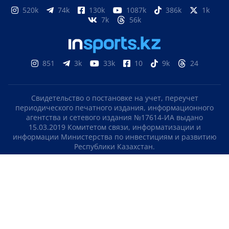
520k
74k
130k
1087k
386k
1k
7k
56k
851
3k
33k
10
9k
24
Свидетельство о постановке на учет, переучет
периодического печатного издания, информационного
агентства и сетевого издания №17614-ИА выдано
15.03.2019 Комитетом связи, информатизации и
информации Министерства по инвестициям и развитию
Республики Казахстан.
Свидетельство о постановке на учет отечественного
телерадио канала №KZ23VJB00000123 выдано 08.09.2016
Комитетом связи, информатизации и информации
Министерства по инвестициям и развитию Республики
Казахстан.
СОГЛАШЕНИЕ ОБ ИСПОЛЬЗОВАНИИ МАТЕРИАЛОВ