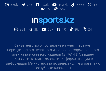
520k
74k
130k
1087k
386k
1k
7k
56k
851
3k
33k
10
9k
24
Свидетельство о постановке на учет, переучет
периодического печатного издания, информационного
агентства и сетевого издания №17614-ИА выдано
15.03.2019 Комитетом связи, информатизации и
информации Министерства по инвестициям и развитию
Республики Казахстан.
Свидетельство о постановке на учет отечественного
телерадио канала №KZ23VJB00000123 выдано 08.09.2016
Комитетом связи, информатизации и информации
Министерства по инвестициям и развитию Республики
Казахстан.
СОГЛАШЕНИЕ ОБ ИСПОЛЬЗОВАНИИ МАТЕРИАЛОВ