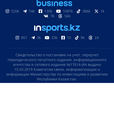
520k
74k
130k
1087k
386k
1k
7k
56k
851
3k
33k
10
9k
24
Свидетельство о постановке на учет, переучет
периодического печатного издания, информационного
агентства и сетевого издания №17614-ИА выдано
15.03.2019 Комитетом связи, информатизации и
информации Министерства по инвестициям и развитию
Республики Казахстан.
Свидетельство о постановке на учет отечественного
телерадио канала №KZ23VJB00000123 выдано 08.09.2016
Комитетом связи, информатизации и информации
Министерства по инвестициям и развитию Республики
Казахстан.