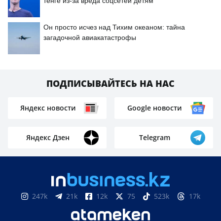
тенге из-за вреда соцсетей детям
Он просто исчез над Тихим океаном: тайна
загадочной авиакатастрофы
ПОДПИСЫВАЙТЕСЬ НА НАС
Яндекс новости
Google новости
Яндекс Дзен
Telegram
247k
21k
12k
75
523k
17k