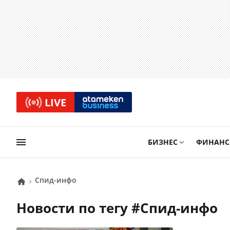
LIVE
БИЗНЕС
ФИНАН
Спид-инфо
Новости по тегу #
Спид-инфо