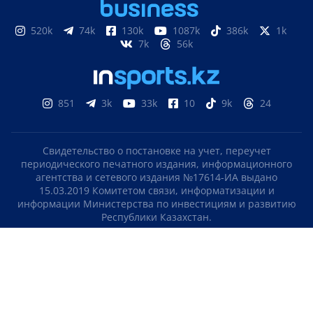
520k
74k
130k
1087k
386k
1k
7k
56k
851
3k
33k
10
9k
24
Свидетельство о постановке на учет, переучет
периодического печатного издания, информационного
агентства и сетевого издания №17614-ИА выдано
15.03.2019 Комитетом связи, информатизации и
информации Министерства по инвестициям и развитию
Республики Казахстан.
Свидетельство о постановке на учет отечественного
телерадио канала №KZ23VJB00000123 выдано 08.09.2016
Комитетом связи, информатизации и информации
Министерства по инвестициям и развитию Республики
Казахстан.