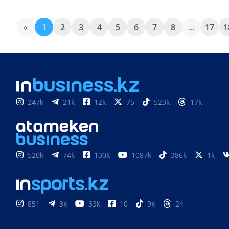
«
1
2
3
4
5
6
7
8
...
17
1
247k
21k
12k
75
523k
17k
520k
74k
130k
1087k
386k
1k
851
3k
33k
10
9k
24