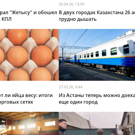
26.04.26, 13:59
рал "Жетысу" и обошел
В двух городах Казахстана 26 
е КПЛ
трудно дышать
27.03.26, 9:44
т ли яйца весу: итоги
Из Астаны теперь можно доеха
орговых сетях
еще один город