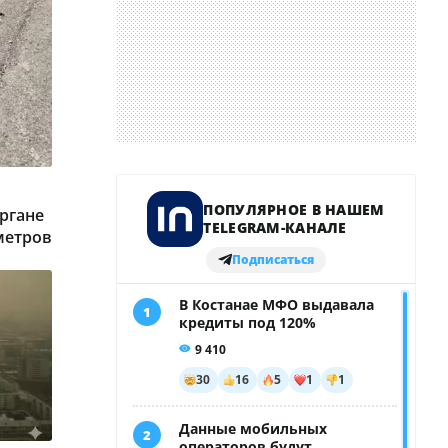
ргане
метров