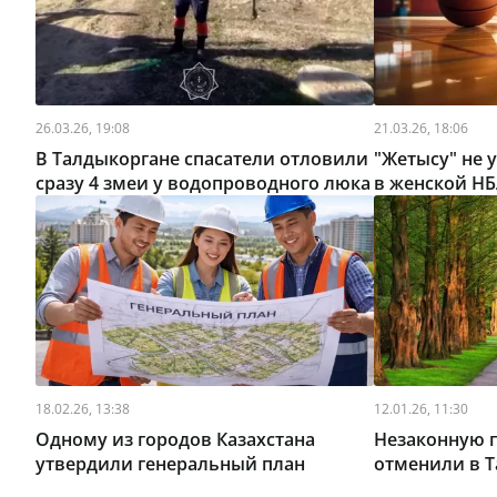
26.03.26, 19:08
21.03.26, 18:06
В Талдыкоргане спасатели отловили
"Жетысу" не 
сразу 4 змеи у водопроводного люка
в женской Н
18.02.26, 13:38
12.01.26, 11:30
Одному из городов Казахстана
Незаконную 
утвердили генеральный план
отменили в 