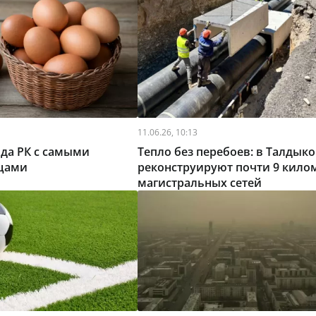
11.06.26, 10:13
да РК с самыми
Тепло без перебоев: в Талдыко
цами
реконструируют почти 9 кило
магистральных сетей