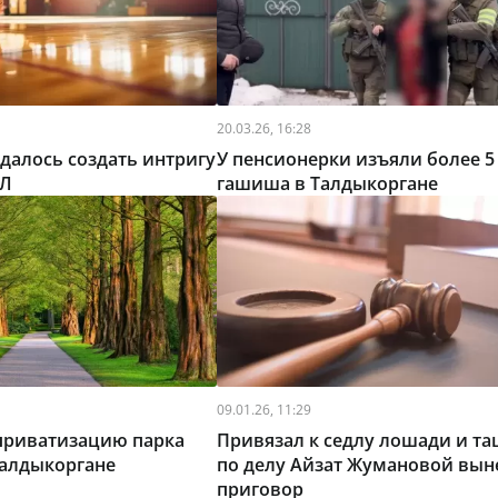
20.03.26, 16:28
удалось создать интригу
У пенсионерки изъяли более 5 
БЛ
гашиша в Талдыкоргане
09.01.26, 11:29
приватизацию парка
Привязал к седлу лошади и та
Талдыкоргане
по делу Айзат Жумановой вын
приговор