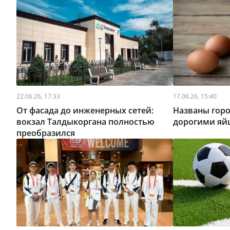
22.06.26, 17:33
17.06.26, 15:40
От фасада до инженерных сетей:
Названы горо
вокзал Талдыкоргана полностью
дорогими яй
преобразился