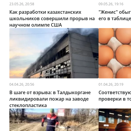
23.05.26, 20:58
09.05.26, 19:16
Как разработки казахстанских
"Женис" обыг
школьников совершили прорыв на
его в таблиц
научном олимпе США
04.04.26, 20:56
01.04.26, 20:19
В шаге от взрыва: в Талдыкоргане
Соответствую
ликвидировали пожар на заводе
проверки в т
стеклопластика