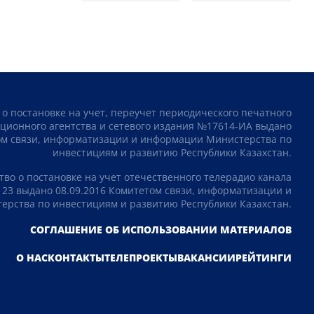
 о постановке на учет, переучет периодического печатного
ционного агентства и сетевого издания №17614-ИА выдано
том связи, информатизации и информации Министерства по
инвестициям и развитию Республики Казахстан.
тво о постановке на учет отечественного телерадио канала
23 выдано 08.09.2016 Комитетом связи, информатизации и
рства по инвестициям и развитию Республики Казахстан.
СОГЛАШЕНИЕ ОБ ИСПОЛЬЗОВАНИИ МАТЕРИАЛОВ
О НАС
КОНТАКТЫ
ТЕЛЕПРОЕКТЫ
ВАКАНСИИ
РЕЙТИНГИ