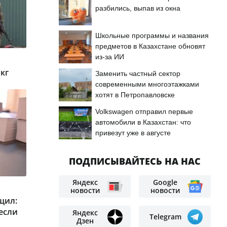
разбились, выпав из окна
Школьные программы и названия
предметов в Казахстане обновят
из-за ИИ
кг
Заменить частный сектор
современными многоэтажками
хотят в Петропавловске
Volkswagen отправил первые
автомобили в Казахстан: что
привезут уже в августе
ПОДПИСЫВАЙТЕСЬ НА НАС
Яндекс
Google
новости
новости
щил:
если
Яндекс
Telegram
Дзен