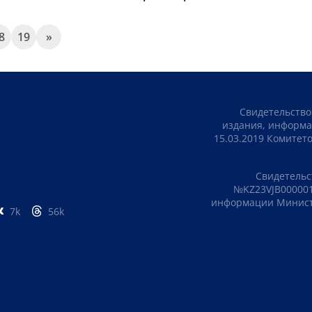
8
19
»
Свидетельство
издания, информа
15.03.2019 Комите
Свидетельс
№KZ23VJB000001
информации Министе
7k
56k