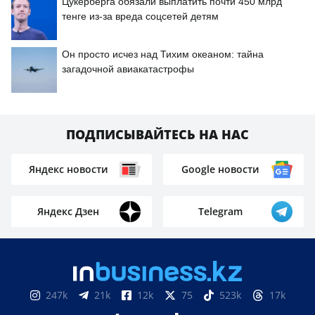
Цукерберга обязали выплатить почти 450 млрд
тенге из-за вреда соцсетей детям
Он просто исчез над Тихим океаном: тайна
загадочной авиакатастрофы
ПОДПИСЫВАЙТЕСЬ НА НАС
Яндекс новости
Google новости
Яндекс Дзен
Telegram
247k
21k
12k
75
523k
17k