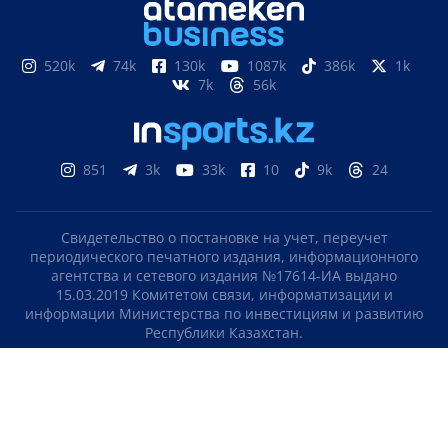
520k
74k
130k
1087k
386k
1k
7k
56k
851
3k
33k
10
9k
24
Свидетельство о постановке на учет, переучет
периодического печатного издания, информационного
агентства и сетевого издания №17614-ИА выдано
15.03.2019 Комитетом связи, информатизации и
информации Министерства по инвестициям и развитию
Республики Казахстан.
Свидетельство о постановке на учет отечественного
телерадио канала №KZ23VJB00000123 выдано 08.09.2016
Комитетом связи, информатизации и информации
Министерства по инвестициям и развитию Республики
Казахстан.