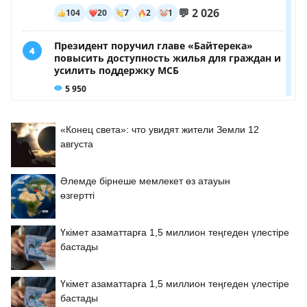
«Конец света»: что увидят жители Земли 12
августа
Әлемде бірнеше мемлекет өз атауын
өзгертті
Үкімет азаматтарға 1,5 миллион теңгеден үлестіре
бастады
Үкімет азаматтарға 1,5 миллион теңгеден үлестіре
бастады