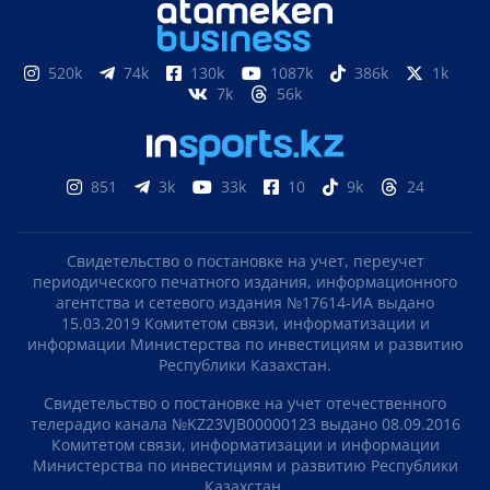
Volkswagen отправил первые автомобили в
Казахстан: что привезут уже в августе
ПОДПИСЫВАЙТЕСЬ НА НАС
Яндекс новости
Google новости
Яндекс Дзен
Telegram
247k
21k
12k
75
523k
17k