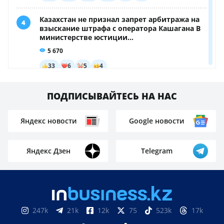
Пилота задержали после рейса, а теперь ему
грозит смертная казнь: что нашли в его сумке
Не спасла: мать и её ребёнок разбились, выпав из
окна
Школьные программы и названия предметов в
Казахстане обновят из-за ИИ
Заменить частный сектор современными
многоэтажками хотят в Петропавловске