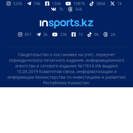
520k
74k
130k
1087k
386k
1k
7k
56k
851
3k
33k
10
9k
24
Свидетельство о постановке на учет, переучет
периодического печатного издания, информационного
агентства и сетевого издания №17614-ИА выдано
15.03.2019 Комитетом связи, информатизации и
информации Министерства по инвестициям и развитию
Республики Казахстан.
Свидетельство о постановке на учет отечественного
телерадио канала №KZ23VJB00000123 выдано 08.09.2016
Комитетом связи, информатизации и информации
Министерства по инвестициям и развитию Республики
Казахстан.
СОГЛАШЕНИЕ ОБ ИСПОЛЬЗОВАНИИ МАТЕРИАЛОВ