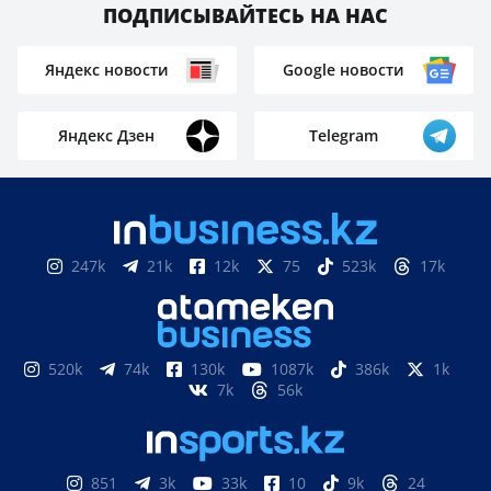
ПОДПИСЫВАЙТЕСЬ НА НАС
Яндекс новости
Google новости
Яндекс Дзен
Telegram
247k
21k
12k
75
523k
17k
520k
74k
130k
1087k
386k
1k
7k
56k
851
3k
33k
10
9k
24