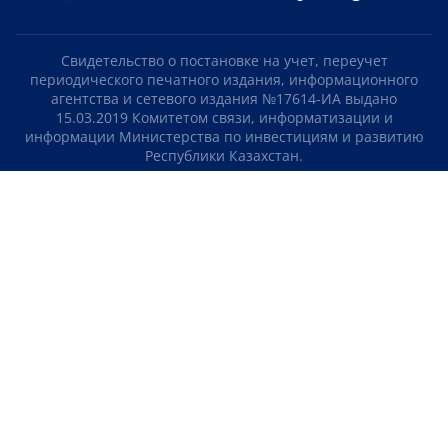
Свидетельство о постановке на учет, переучет
периодического печатного издания, информационного
агентства и сетевого издания №17614-ИА выдано
15.03.2019 Комитетом связи, информатизации и
информации Министерства по инвестициям и развитию
Республики Казахстан.
Свидетельство о постановке на учет отечественного
телерадио канала №KZ23VJB00000123 выдано 08.09.2016
Комитетом связи, информатизации и информации
Министерства по инвестициям и развитию Республики
Казахстан.
СОГЛАШЕНИЕ ОБ ИСПОЛЬЗОВАНИИ МАТЕРИАЛОВ
О НАС
КОНТАКТЫ
ТЕЛЕПРОЕКТЫ
ВАКАНСИИ
РЕЙТИНГИ
Медиахолдинг «Atameken Business»