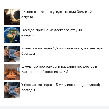
«Конец света»: что увидят жители Земли 12
августа
Әлемде бірнеше мемлекет өз атауын
өзгертті
Үкімет азаматтарға 1,5 миллион теңгеден үлестіре
бастады
Школьные программы и названия предметов в
Казахстане обновят из-за ИИ
Үкімет азаматтарға 1,5 миллион теңгеден үлестіре
бастады