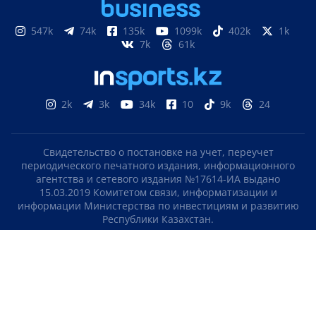
547k
74k
135k
1099k
402k
1k
7k
61k
2k
3k
34k
10
9k
24
Свидетельство о постановке на учет, переучет
периодического печатного издания, информационного
агентства и сетевого издания №17614-ИА выдано
15.03.2019 Комитетом связи, информатизации и
информации Министерства по инвестициям и развитию
Республики Казахстан.
Свидетельство о постановке на учет отечественного
телерадио канала №KZ23VJB00000123 выдано 08.09.2016
Комитетом связи, информатизации и информации
Министерства по инвестициям и развитию Республики
Казахстан.