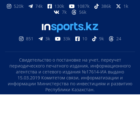
520k
74k
130k
1087k
386k
1k
7k
56k
851
3k
33k
10
9k
24
Свидетельство о постановке на учет, переучет
периодического печатного издания, информационного
агентства и сетевого издания №17614-ИА выдано
15.03.2019 Комитетом связи, информатизации и
информации Министерства по инвестициям и развитию
Республики Казахстан.
Свидетельство о постановке на учет отечественного
телерадио канала №KZ23VJB00000123 выдано 08.09.2016
Комитетом связи, информатизации и информации
Министерства по инвестициям и развитию Республики
Казахстан.
СОГЛАШЕНИЕ ОБ ИСПОЛЬЗОВАНИИ МАТЕРИАЛОВ