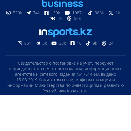
520k
74k
130k
1087k
386k
1k
7k
56k
851
3k
33k
10
9k
24
Свидетельство о постановке на учет, переучет
периодического печатного издания, информационного
агентства и сетевого издания №17614-ИА выдано
15.03.2019 Комитетом связи, информатизации и
информации Министерства по инвестициям и развитию
Республики Казахстан.
Свидетельство о постановке на учет отечественного
телерадио канала №KZ23VJB00000123 выдано 08.09.2016
Комитетом связи, информатизации и информации
Министерства по инвестициям и развитию Республики
Казахстан.