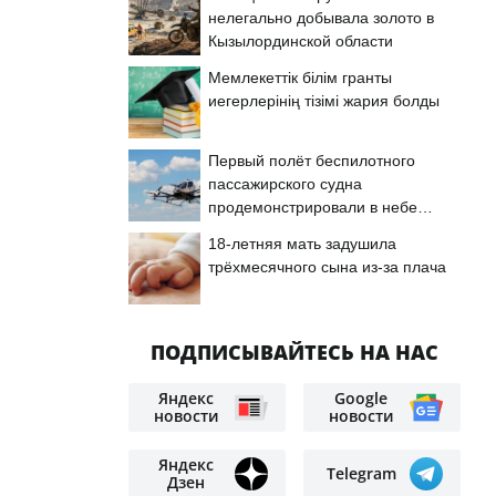
нелегально добывала золото в
Кызылординской области
Мемлекеттік білім гранты
иегерлерінің тізімі жария болды
Первый полёт беспилотного
пассажирского судна
продемонстрировали в небе
Астаны
18-летняя мать задушила
трёхмесячного сына из-за плача
ПОДПИСЫВАЙТЕСЬ НА НАС
Яндекс
Google
новости
новости
Яндекс
Telegram
Дзен