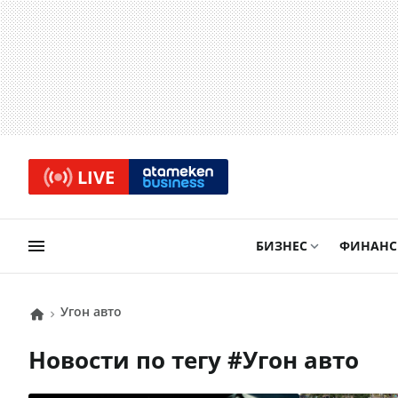
LIVE
БИЗНЕС
ФИНАН
угон авто
Новости по тегу #
угон авто