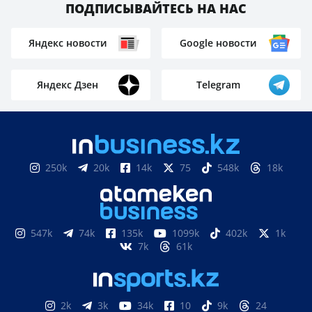
ПОДПИСЫВАЙТЕСЬ НА НАС
Яндекс новости
Google новости
Яндекс Дзен
Telegram
250k
20k
14k
75
548k
18k
547k
74k
135k
1099k
402k
1k
7k
61k
2k
3k
34k
10
9k
24