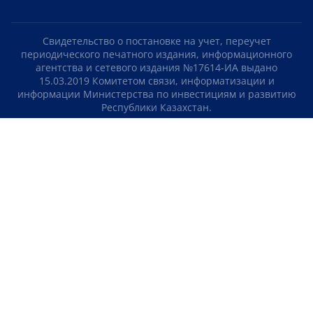
Свидетельство о постановке на учет, переучет
периодического печатного издания, информационного
агентства и сетевого издания №17614-ИА выдано
15.03.2019 Комитетом связи, информатизации и
информации Министерства по инвестициям и развитию
Республики Казахстан.
Свидетельство о постановке на учет отечественного
телерадио канала №KZ23VJB00000123 выдано 08.09.2016
Комитетом связи, информатизации и информации
Министерства по инвестициям и развитию Республики
Казахстан.
СОГЛАШЕНИЕ ОБ ИСПОЛЬЗОВАНИИ МАТЕРИАЛОВ
О НАС
КОНТАКТЫ
ТЕЛЕПРОЕКТЫ
ВАКАНСИИ
РЕЙТИНГИ
Медиахолдинг «Atameken Business»