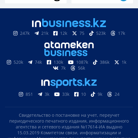
247k
21k
12k
75
523k
17k
520k
74k
130k
1087k
386k
1k
7k
56k
851
3k
33k
10
9k
24
Свидетельство о постановке на учет, переучет
периодического печатного издания, информационного
агентства и сетевого издания №17614-ИА выдано
15.03.2019 Комитетом связи, информатизации и