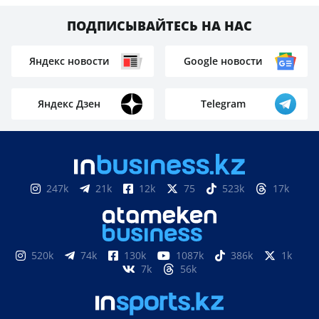
ПОДПИСЫВАЙТЕСЬ НА НАС
Яндекс новости
Google новости
Яндекс Дзен
Telegram
247k
21k
12k
75
523k
17k
520k
74k
130k
1087k
386k
1k
7k
56k