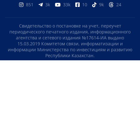
851
3k
33k
10
9k
24
Свидетельство о постановке на учет, переучет
периодического печатного издания, информационного
агентства и сетевого издания №17614-ИА выдано
15.03.2019 Комитетом связи, информатизации и
информации Министерства по инвестициям и развитию
Республики Казахстан.
Свидетельство о постановке на учет отечественного
телерадио канала №KZ23VJB00000123 выдано 08.09.2016
Комитетом связи, информатизации и информации
Министерства по инвестициям и развитию Республики
Казахстан.
СОГЛАШЕНИЕ ОБ ИСПОЛЬЗОВАНИИ МАТЕРИАЛОВ
О НАС
КОНТАКТЫ
ТЕЛЕПРОЕКТЫ
ВАКАНСИИ
РЕЙТИНГИ