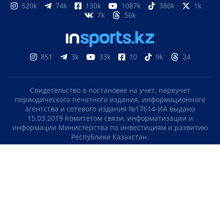
520k
74k
130k
1087k
386k
1k
7k
56k
851
3k
33k
10
9k
24
Свидетельство о постановке на учет, переучет
периодического печатного издания, информационного
агентства и сетевого издания №17614-ИА выдано
15.03.2019 Комитетом связи, информатизации и
информации Министерства по инвестициям и развитию
Республики Казахстан.
Свидетельство о постановке на учет отечественного
телерадио канала №KZ23VJB00000123 выдано 08.09.2016
Комитетом связи, информатизации и информации
Министерства по инвестициям и развитию Республики
Казахстан.
СОГЛАШЕНИЕ ОБ ИСПОЛЬЗОВАНИИ МАТЕРИАЛОВ