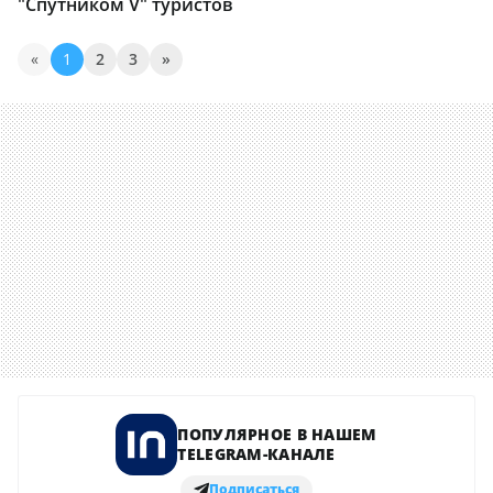
"Спутником V" туристов
«
1
2
3
»