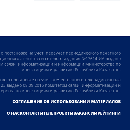
 о постановке на учет, переучет периодического печатного
ционного агентства и сетевого издания №17614-ИА выдано
том связи, информатизации и информации Министерства по
инвестициям и развитию Республики Казахстан.
тво о постановке на учет отечественного телерадио канала
23 выдано 08.09.2016 Комитетом связи, информатизации и
рства по инвестициям и развитию Республики Казахстан.
СОГЛАШЕНИЕ ОБ ИСПОЛЬЗОВАНИИ МАТЕРИАЛОВ
О НАС
КОНТАКТЫ
ТЕЛЕПРОЕКТЫ
ВАКАНСИИ
РЕЙТИНГИ