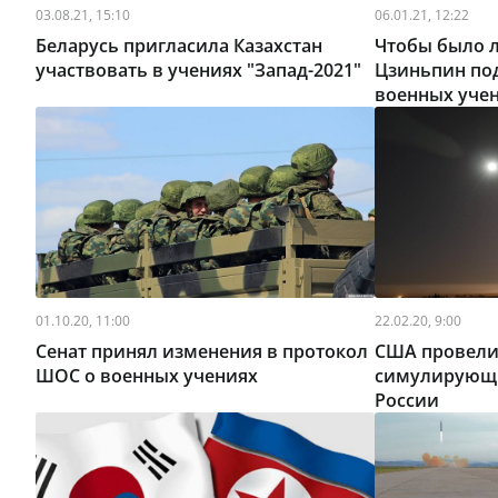
03.08.21, 15:10
06.01.21, 12:22
Беларусь пригласила Казахстан
Чтобы было л
участвовать в учениях "Запад-2021"
Цзиньпин под
военных уче
01.10.20, 11:00
22.02.20, 9:00
Сенат принял изменения в протокол
США провели
ШОС о военных учениях
симулирующи
России