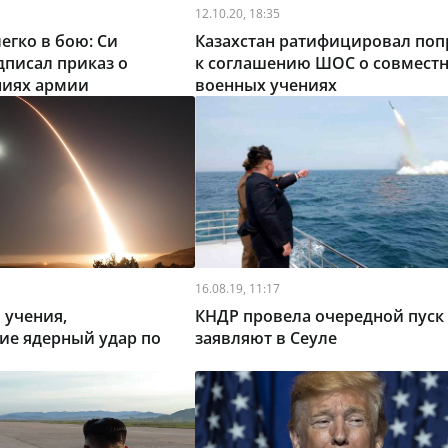
12.10.20, 18:35
егко в бою: Си
Казахстан ратифицировал поп
писал приказ о
к соглашению ШОС о совмест
ниях армии
военных учениях
16.08.19, 11:17
 учения,
КНДР провела очередной пуск 
е ядерный удар по
заявляют в Сеуле