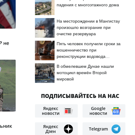
падения с многоэтажного дома
На месторождении в Мангистау
произошло возгорание при
очистке резервуара
Р не
Пять человек получили сроки за
мошенничество при
реконструкции водовода
«Астрахань — Мангышлак»
В обмелевшем Дунае нашли
мотоцикл времён Второй
мировой
ПОДПИСЫВАЙТЕСЬ НА НАС
Яндекс
Google
новости
новости
льник
Яндекс
Telegram
Дзен