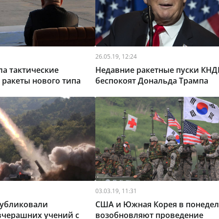
26.05.19, 12:24
ла тактические
Недавние ракетные пуски КНД
ракеты нового типа
беспокоят Дональда Трампа
03.03.19, 11:31
убликовали
США и Южная Корея в понеде
вчерашних учений с
возобновляют проведение