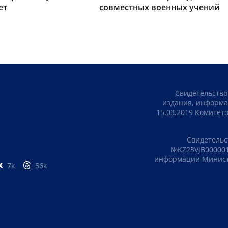
ет
совместных военных учений
Свидетельство
издания, информа
15.03.2019 Комите
Свидетельс
№KZ23VJB000001
информации Министе
7k
56k