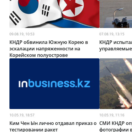
09.08.19, 10:53
07.08.19, 13:15
КНДР обвинила Южную Корею в
КНДР испыта
эскалации напряженности на
управляемые 
Корейском полуострове
10.05.19, 18:57
10.05.19, 11:16
Ким Чен Ын лично отдавал приказ о
СМИ КНДР оп
тестировании ракет
фотографии 