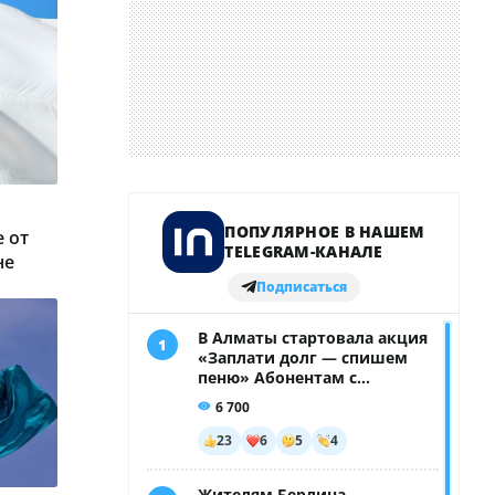
 от
не