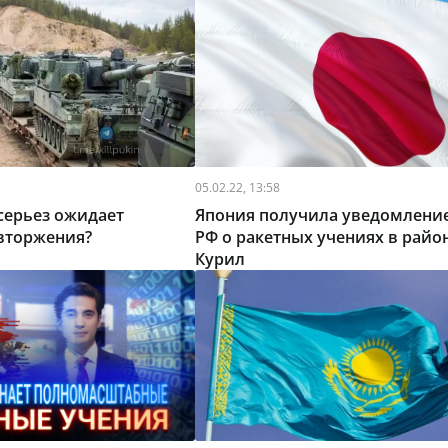
05.02.22, 13:58
серьез ожидает
Япония получила уведомление
 вторжения?
РФ о ракетных учениях в райо
Курил