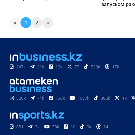
запуском рак
«
1
2
»
247k
21k
12k
75
523k
17k
520k
74k
130k
1087k
386k
1k
851
3k
33k
10
9k
24