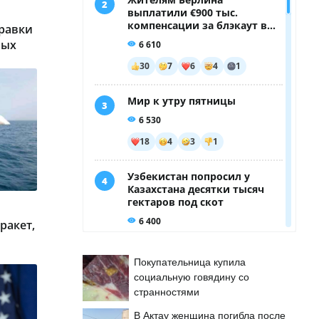
равки
ных
ракет,
Покупательница купила
социальную говядину со
странностями
В Актау женщина погибла после