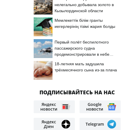
нелегально добывала золото в
Кызылординской области
Мемлекеттік білім гранты
иегерлерінің тізімі жария болды
Первый полёт беспилотного
пассажирского судна
продемонстрировали в небе
Астаны
18-летняя мать задушила
трёхмесячного сына из-за плача
ПОДПИСЫВАЙТЕСЬ НА НАС
Яндекс
Google
новости
новости
Яндекс
Telegram
Дзен