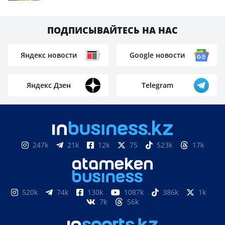
ПОДПИСЫВАЙТЕСЬ НА НАС
Яндекс новости
Google новости
Яндекс Дзен
Telegram
247k
21k
12k
75
523k
17k
520k
74k
130k
1087k
386k
1k
7k
56k