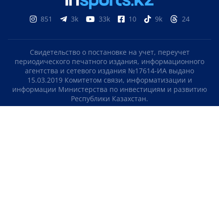
851
3k
33k
10
9k
24
Свидетельство о постановке на учет, переучет
периодического печатного издания, информационного
агентства и сетевого издания №17614-ИА выдано
15.03.2019 Комитетом связи, информатизации и
информации Министерства по инвестициям и развитию
Республики Казахстан.
Свидетельство о постановке на учет отечественного
телерадио канала №KZ23VJB00000123 выдано 08.09.2016
Комитетом связи, информатизации и информации
Министерства по инвестициям и развитию Республики
Казахстан.
СОГЛАШЕНИЕ ОБ ИСПОЛЬЗОВАНИИ МАТЕРИАЛОВ
О НАС
КОНТАКТЫ
ТЕЛЕПРОЕКТЫ
ВАКАНСИИ
РЕЙТИНГИ