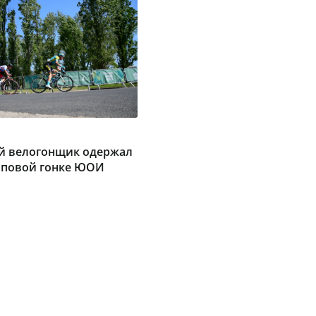
ий велогонщик одержал
упповой гонке ЮОИ