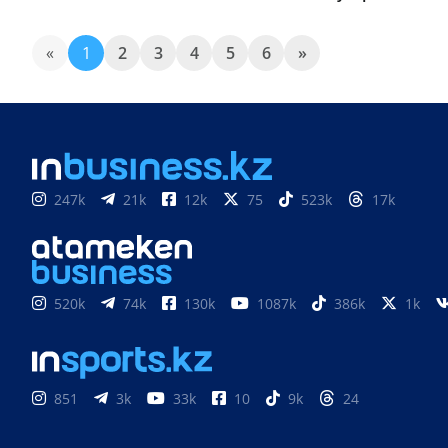
«
1
2
3
4
5
6
»
247k
21k
12k
75
523k
17k
520k
74k
130k
1087k
386k
1k
851
3k
33k
10
9k
24