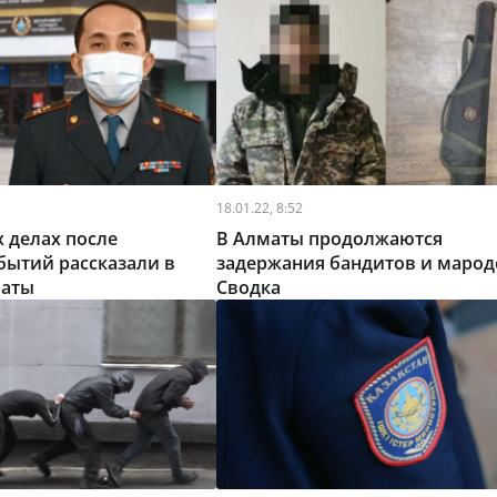
18.01.22, 8:52
 делах после
В Алматы продолжаются
бытий рассказали в
задержания бандитов и марод
маты
Сводка