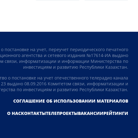
 о постановке на учет, переучет периодического печатного
ционного агентства и сетевого издания №17614-ИА выдано
том связи, информатизации и информации Министерства по
инвестициям и развитию Республики Казахстан.
тво о постановке на учет отечественного телерадио канала
23 выдано 08.09.2016 Комитетом связи, информатизации и
рства по инвестициям и развитию Республики Казахстан.
СОГЛАШЕНИЕ ОБ ИСПОЛЬЗОВАНИИ МАТЕРИАЛОВ
О НАС
КОНТАКТЫ
ТЕЛЕПРОЕКТЫ
ВАКАНСИИ
РЕЙТИНГИ