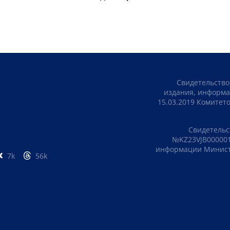
Свидетельство
издания, информа
15.03.2019 Комите
Свидетельс
№KZ23VJB000001
информации Министе
7k
56k