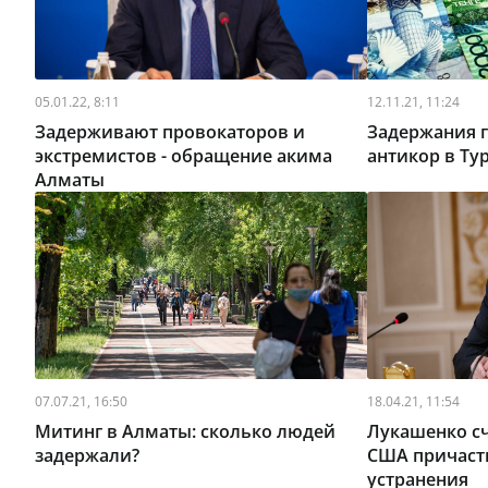
05.01.22, 8:11
12.11.21, 11:24
Задерживают провокаторов и
Задержания 
экстремистов - обращение акима
антикор в Ту
Алматы
07.07.21, 16:50
18.04.21, 11:54
Митинг в Алматы: сколько людей
Лукашенко сч
задержали?
США причаст
устранения