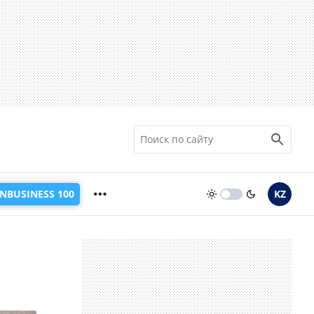
INBUSINESS 100
KZ