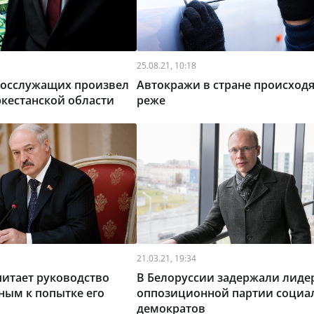
25.08.21, 10:18
госслужащих произвел
Автокражи в стране происходя
ркестанской области
реже
21.03.21, 19:34
итает руководство
В Белоруссии задержали лиде
ным к попытке его
оппозиционной партии социа
демократов