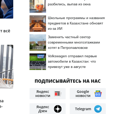
разбились, выпав из окна
Школьные программы и названия
предметов в Казахстане обновят
из-за ИИ
т всё
Заменить частный сектор
современными многоэтажками
хотят в Петропавловске
Volkswagen отправил первые
автомобили в Казахстан: что
привезут уже в августе
ПОДПИСЫВАЙТЕСЬ НА НАС
Яндекс
Google
новости
новости
ра
л-
Яндекс
Telegram
Дзен