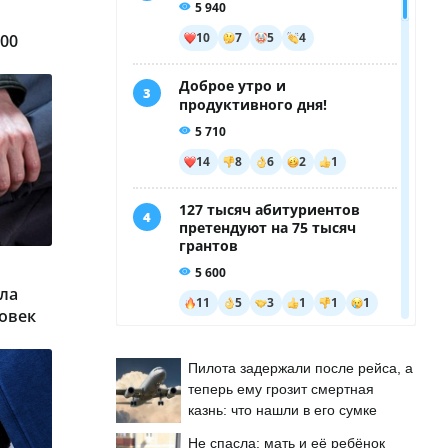
900
ала
овек
Пилота задержали после рейса, а
теперь ему грозит смертная
казнь: что нашли в его сумке
Не спасла: мать и её ребёнок