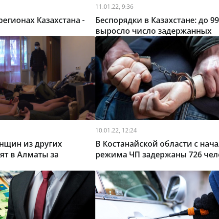
11.01.22, 9:36
регионах Казахстана -
Беспорядки в Казахстане: до 9
выросло число задержанных
10.01.22, 12:24
нщин из других
В Костанайской области с нач
ят в Алматы за
режима ЧП задержаны 726 чел