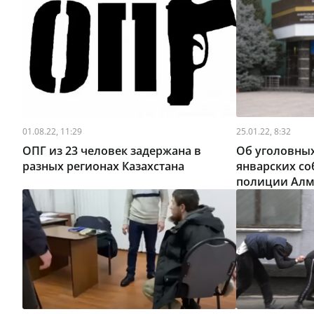
01.08.22, 11:29
25.01.22, 8:32
ОПГ из 23 человек задержана в
Об уголовных
разных регионах Казахстана
январских со
полиции Ал