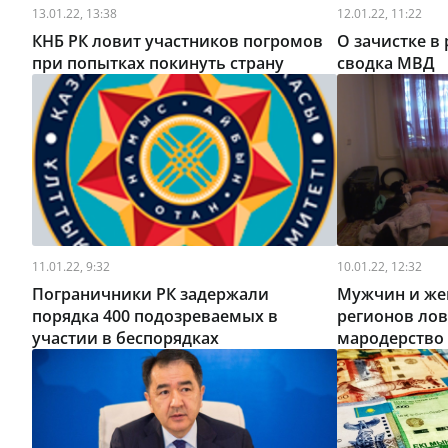
13.01.22, 13:38
12.01.22, 11:22
КНБ РК ловит участников погромов
О зачистке в 
при попытках покинуть страну
сводка МВД
11.01.22, 9:32
10.01.22, 12:32
Пограничники РК задержали
Мужчин и же
порядка 400 подозреваемых в
регионов лов
участии в беспорядках
мародерство