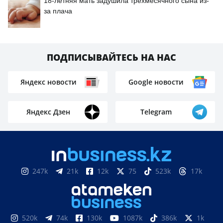
18-летняя мать задушила трёхмесячного сына из-
за плача
ПОДПИСЫВАЙТЕСЬ НА НАС
Яндекс новости
Google новости
Яндекс Дзен
Telegram
247k
21k
12k
75
523k
17k
520k
74k
130k
1087k
386k
1k