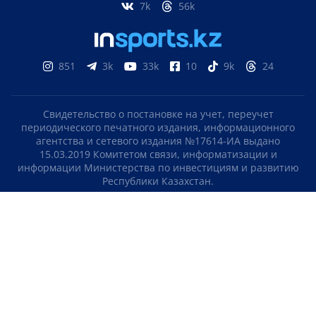
7k
56k
851
3k
33k
10
9k
24
Свидетельство о постановке на учет, переучет
периодического печатного издания, информационного
агентства и сетевого издания №17614-ИА выдано
15.03.2019 Комитетом связи, информатизации и
информации Министерства по инвестициям и развитию
Республики Казахстан.
Свидетельство о постановке на учет отечественного
телерадио канала №KZ23VJB00000123 выдано 08.09.2016
Комитетом связи, информатизации и информации
Министерства по инвестициям и развитию Республики
Казахстан.
СОГЛАШЕНИЕ ОБ ИСПОЛЬЗОВАНИИ МАТЕРИАЛОВ