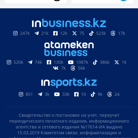
247k
21k
12k
75
523k
17k
520k
74k
130k
1087k
386k
1k
7k
56k
851
3k
33k
10
9k
24
Свидетельство о постановке на учет, переучет
периодического печатного издания, информационного
агентства и сетевого издания №17614-ИА выдано
15.03.2019 Комитетом связи, информатизации и