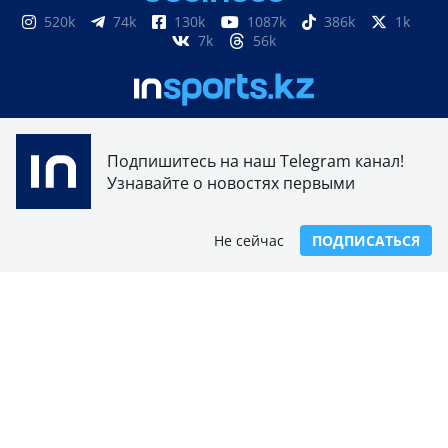
520k
74k
130k
1087k
386k
1k
7k
56k
851
3k
33k
10
9k
24
Подпишитесь на наш Telegram канал!
Узнавайте о новостях первыми
Свидетельство о постановке на учет, переучет
периодического печатного издания, информационного
агентства и сетевого издания №17614-ИА выдано
Не сейчас
ПОДПИСАТЬСЯ
15.03.2019 Комитетом связи, информатизации и
информации Министерства по инвестициям и развитию
Республики Казахстан.
Свидетельство о постановке на учет отечественного
телерадио канала №KZ23VJB00000123 выдано 08.09.2016
Комитетом связи, информатизации и информации
Министерства по инвестициям и развитию Республики
Казахстан.
СОГЛАШЕНИЕ ОБ ИСПОЛЬЗОВАНИИ МАТЕРИАЛОВ