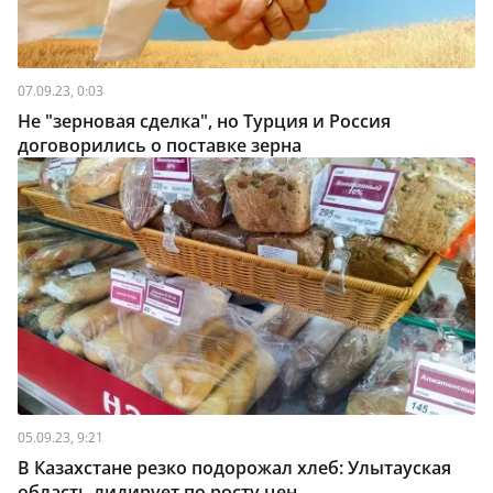
07.09.23, 0:03
Не "зерновая сделка", но Турция и Россия
договорились о поставке зерна
05.09.23, 9:21
В Казахстане резко подорожал хлеб: Улытауская
область лидирует по росту цен