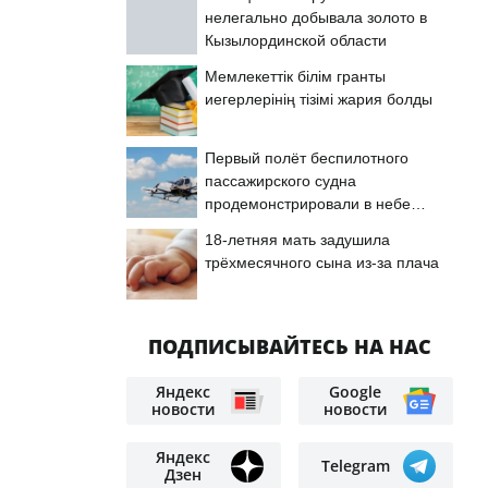
нелегально добывала золото в
Кызылординской области
Мемлекеттік білім гранты
иегерлерінің тізімі жария болды
Первый полёт беспилотного
пассажирского судна
продемонстрировали в небе
Астаны
18-летняя мать задушила
трёхмесячного сына из-за плача
ПОДПИСЫВАЙТЕСЬ НА НАС
Яндекс
Google
новости
новости
Яндекс
Telegram
Дзен