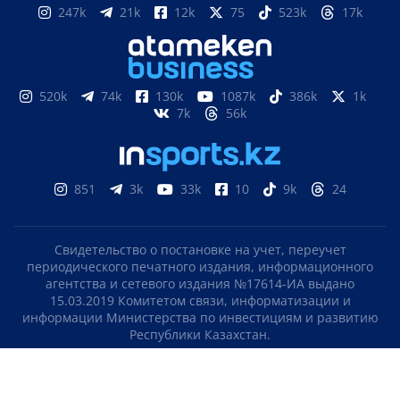
247k
21k
12k
75
523k
17k
520k
74k
130k
1087k
386k
1k
7k
56k
851
3k
33k
10
9k
24
Свидетельство о постановке на учет, переучет
периодического печатного издания, информационного
агентства и сетевого издания №17614-ИА выдано
15.03.2019 Комитетом связи, информатизации и
информации Министерства по инвестициям и развитию
Республики Казахстан.
Свидетельство о постановке на учет отечественного
телерадио канала №KZ23VJB00000123 выдано 08.09.2016
Комитетом связи, информатизации и информации