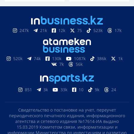
247k
21k
12k
75
523k
17k
520k
74k
130k
1087k
386k
1k
7k
56k
851
3k
33k
10
9k
24
Свидетельство о постановке на учет, переучет
периодического печатного издания, информационного
агентства и сетевого издания №17614-ИА выдано
15.03.2019 Комитетом связи, информатизации и
информации Министерства по инвестициям и развитию