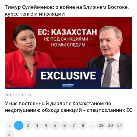
Тимур Сулейменов: о войне на Ближнем Востоке,
курсе тенге и инфляции
20.03.26, 18:30
У нас постоянный диалог с Казахстаном по
недопущению обхода санкций – спецпосланник ЕС
«
1
2
3
4
5
6
7
8
...
29
30
31
»