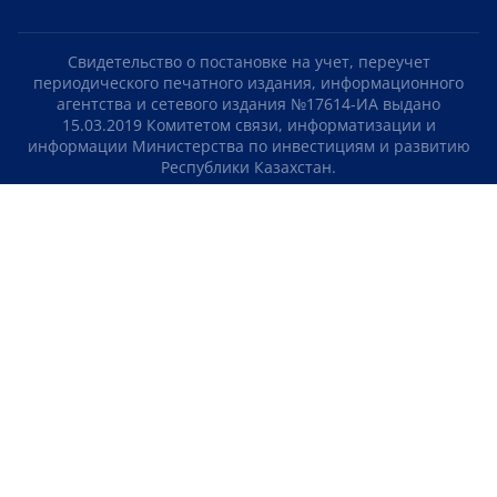
Свидетельство о постановке на учет, переучет
периодического печатного издания, информационного
агентства и сетевого издания №17614-ИА выдано
15.03.2019 Комитетом связи, информатизации и
информации Министерства по инвестициям и развитию
Республики Казахстан.
Свидетельство о постановке на учет отечественного
телерадио канала №KZ23VJB00000123 выдано 08.09.2016
Комитетом связи, информатизации и информации
Министерства по инвестициям и развитию Республики
Казахстан.
СОГЛАШЕНИЕ ОБ ИСПОЛЬЗОВАНИИ МАТЕРИАЛОВ
О НАС
КОНТАКТЫ
ТЕЛЕПРОЕКТЫ
ВАКАНСИИ
РЕЙТИНГИ
Медиахолдинг «Atameken Business»