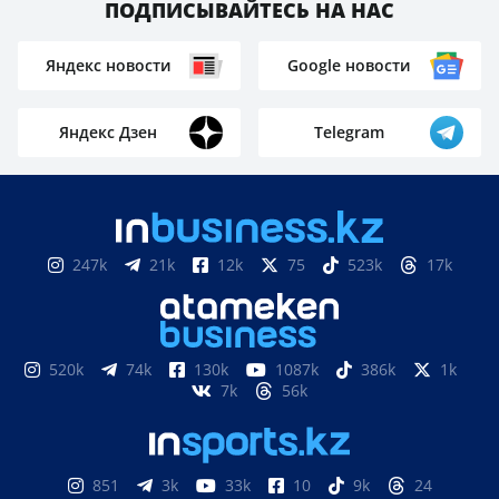
ПОДПИСЫВАЙТЕСЬ НА НАС
Яндекс новости
Google новости
Яндекс Дзен
Telegram
247k
21k
12k
75
523k
17k
520k
74k
130k
1087k
386k
1k
7k
56k
851
3k
33k
10
9k
24